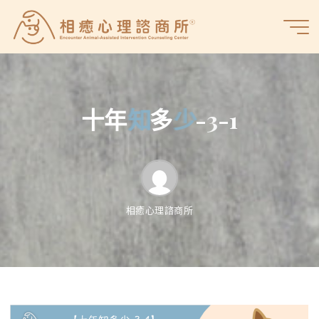
Skip
to
相
content
癒
心
理
諮
十
年
知
知
多
少
少
-
3
-
1
商
所
相癒心理諮商所