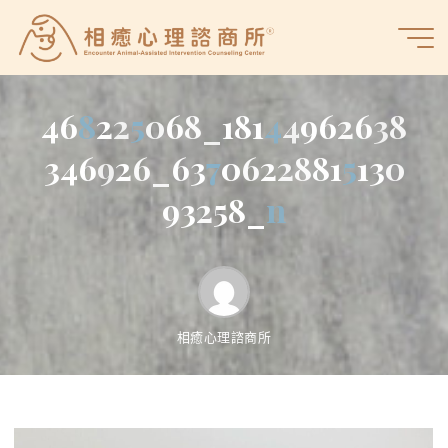
Skip
to
相
content
癒
心
4
6
8
2
2
5
0
6
8
_
1
8
1
4
4
9
6
2
6
3
8
理
諮
3
4
6
9
2
6
_
6
3
7
0
6
2
2
8
8
1
5
1
3
0
商
9
3
2
5
8
_
n
所
相癒心理諮商所